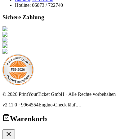
Hotline: 06073 / 722740
Sichere Zahlung
©
2026
PrintYourTicket GmbH -
Alle Rechte vorbehalten
v2.11.0
·
9964554
Engine-Check läuft…
Warenkorb